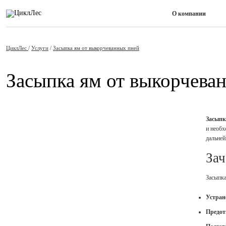
О компании
ЦиклЛес
/
Услуги
/
Засыпка ям от выкорчеванных пней
Засыпка ям от выкорчева
Засыпк
и необх
дальне
Зач
Засыпка
Устран
Предот