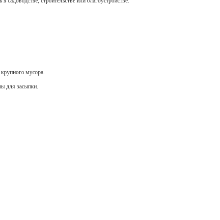
 в садоводстве, строительстве или благоустройстве.
и крупного мусора.
лы для засыпки.