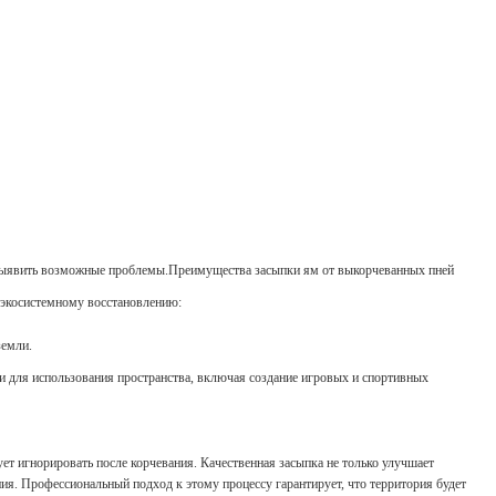
т выявить возможные проблемы.Преимущества засыпки ям от выкорчеванных пней
т экосистемному восстановлению:
земли.
и для использования пространства, включая создание игровых и спортивных
т игнорировать после корчевания. Качественная засыпка не только улучшает
ния. Профессиональный подход к этому процессу гарантирует, что территория будет