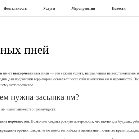
Деятельность
Услуги
Мероприятия
Новости
нных пней
а ям от выкорчеванных пней
— это важная услуга, направленная на восстановление зе
одим для подготовки территории, оставляет после себя множество ям и неровностей. Зас
йшему использованию.
ем нужна засыпка ям?
 ям имеет множество преимуществ:
ение неровностей
: Позволяет создать ровную поверхность, что важно для будущих рабо
вращение эрозии
: Закрытие ям помогает избежать вымывания почвы во время дождей.