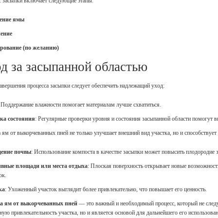
 засыпки включает следующие этапы:
ение ямы
ение
рование (по желанию)
д за засыпанной областью
авершения процесса засыпки следует обеспечить надлежащий уход:
: Поддержание влажности помогает материалам лучше схватиться.
ка состояния
: Регулярные проверки уровня и состояния засыпанной области помогу
 ям от выкорчеванных пней не только улучшает внешний вид участка, но и способствуе
ение почвы
: Использование компоста в качестве засыпки может повысить плодородие 
вные площади или места отдыха
: Плоская поверхность открывает новые возможност
ок.
ка
: Ухоженный участок выглядит более привлекательно, что повышает его ценность.
а ям от выкорчеванных пней
— это важный и необходимый процесс, который не следуе
ную привлекательность участка, но и является основой для дальнейшего его использова