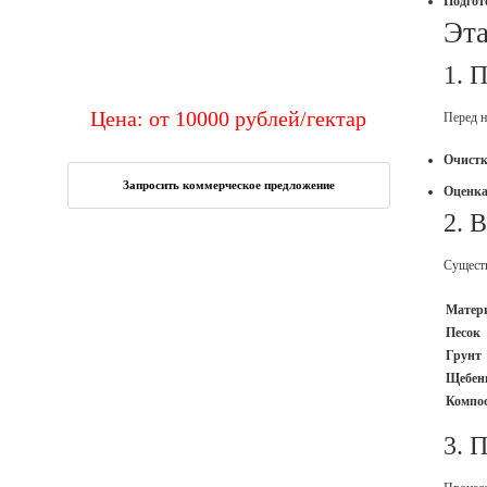
Подгот
Эта
1. 
Цена: от
10000
рублей
/гектар
Перед н
Очистк
Запросить коммерческое предложение
Оценка
2. 
Существ
Матер
Песок
Грунт
Щебен
Компо
3. 