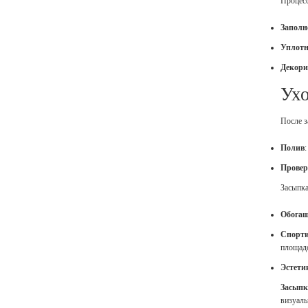
Процесс
Заполн
Уплотн
Декори
Ухо
После з
Полив
Провер
Засыпка
Обогащ
Спорти
площад
Эстети
Засыпк
визуаль