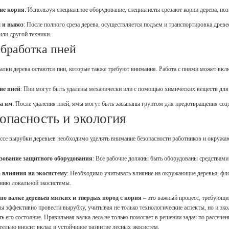
ие корня
: Используя специальное оборудование, специалисты срезают корни дерева, по
 и вывоз
: После полного среза дерева, осуществляется подъем и транспортировка древ
или другой техники.
Обработка пней
алки дерева остаются пни, которые также требуют внимания. Работа с пнями может вкл
ие пней
: Пни могут быть удалены механически или с помощью химических веществ для 
а ям
: После удаления пней, ямы могут быть засыпаны грунтом для предотвращения созд
опасность и экология
ссе вырубки деревьев необходимо уделять внимание безопасности работников и окружа
зование защитного оборудования
: Все рабочие должны быть оборудованы средствам
 влияния на экосистему
: Необходимо учитывать влияние на окружающие деревья, фл
нию локальной экосистемы.
 по валке деревьев мягких и твердых пород с корня
– это важный процесс, требующи
ы эффективно провести вырубку, учитывая не только технологические аспекты, но и эко
ь его состояние. Правильная валка леса не только помогает в решении задач по рассече
тельно вносит вклад в устойчивое развитие лесных экосистем.