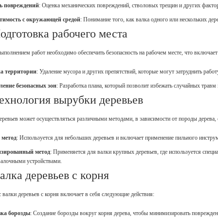
ь повреждений
: Оценка механических повреждений, стволовых трещин и других фактор
тимость с окружающей средой
: Понимание того, как валка одного или нескольких дер
Подготовка рабочего места
ыполнением работ необходимо обеспечить безопасность на рабочем месте, что включает
а территории
: Удаление мусора и других препятствий, которые могут затруднить работ
ление безопасных зон
: Разработка плана, который позволит избежать случайных трав
Технология вырубки деревьев
еревьев может осуществляться различными методами, в зависимости от породы дерева,
 метод
: Используется для небольших деревьев и включает применение пильного инструм
зированный метод
: Применяется для валки крупных деревьев, где используется специ
валочными устройствами.
Валка деревьев с корня
 валки деревьев с корня включает в себя следующие действия:
ка борозды
: Создание борозды вокруг корня дерева, чтобы минимизировать поврежден