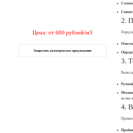
Степен
Совмес
2. 
Цена: от
600
рублей
/м3
Перед в
Очистк
Запросить коммерческое предложение
Опреде
3. 
Валка д
Ручной
Механи
на них 
4. 
Процесс
Пробив