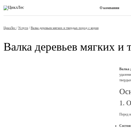
О компании
ЦиклЛес
/
Услуги
/
Валка деревьев мягких и твердых пород с корня
Валка деревьев мягких и 
Валка 
удалени
твердых
Осн
1. 
Перед н
Состоя