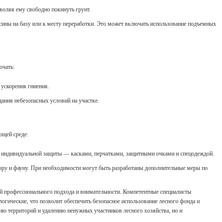
зволяя ему свободно покинуть грунт.
есины на базу или к месту переработки. Это может включать использование подъемных
ючать:
ускорения гниения.
ания небезопасных условий на участке.
ющей среде:
и индивидуальной защиты — касками, перчатками, защитными очками и спецодеждой.
ору и фауну. При необходимости могут быть разработаны дополнительные меры по
й профессионального подхода и внимательности. Компетентные специалисты
логические, что позволит обеспечить безопасное использование лесного фонда и
нию территорий и удалению ненужных участников лесного хозяйства, но и