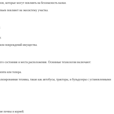
ов, которые могут повлиять на безопасность валки.
евьев повлияет на экосистему участка.
:
у.
м или повреждений имущества.
 его состояния и места расположения. Основные технологии включают:
ента или топора.
ализированная техника, такая как автобусы, тракторы, и бульдозеры с установленными
ие почвы и корней.