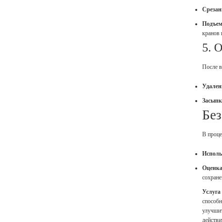
Срезан
Подъем
кранов 
5. 
После в
Удален
Засыпк
Без
В проце
Исполь
Оценка
сохране
Услуга
способн
улучшит
действи