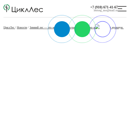
+7 (910) 671-41-67
lestorg_mo@mail.ru
ЦиклЛес
/
Новости
/
Зимний лес — это не только сказочное зрелище, но и целый букет ароматов.