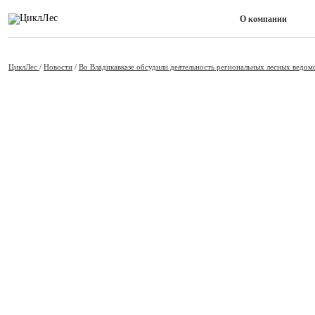
О компании
ЦиклЛес
/
Новости
/
Во Владикавказе обсудили деятельность региональных лесных ведом