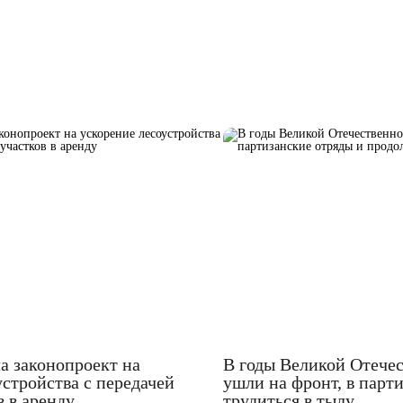
а законопроект на
В годы Великой Отече
устройства с передачей
ушли на фронт, в парт
в в аренду
трудиться в тылу.