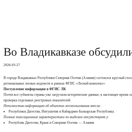
Во Владикавказе обсудил
2026-03-27
В городе Владикавказ Республики Северная Осетия (Алания) состоялся круглый стол
региональных лесных ведомств в рамках ФГИС «Лесной комплекс».
Поступление информации в ФГИС ЛК
Почти все субъекты страны уже загрузили исторические данные; в настоящее время 
проверка отдельных реестровых показателей.
Неполностью информацию об объектах лесопользования внесли:
Республики Дагестан, Ингушетия и Кабардино-Балкарская Республика.
Полные таксационные характеристики по выделам отсутствуют у:
Республик Дагестан, Крым и Северная Осетия — Алания.