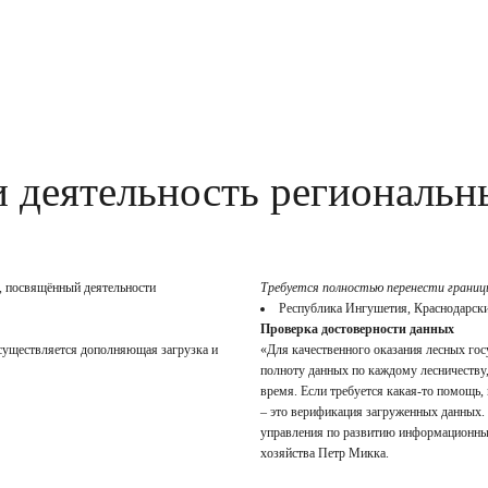
и деятельность региональн
, посвящённый деятельности
Требуется полностью перенести границ
Республика Ингушетия, Краснодарски
Проверка достоверности данных
осуществляется дополняющая загрузка и
«Для качественного оказания лесных гос
полноту данных по каждому лесничеству,
время. Если требуется какая-то помощь, 
– это верификация загруженных данных. 
управления по развитию информационных 
хозяйства Петр Микка.