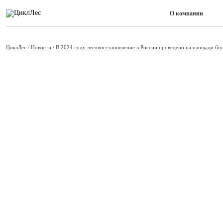
О компании
ЦиклЛес
/
Новости
/
В 2024 году лесовосстановление в России проведено на площади боле