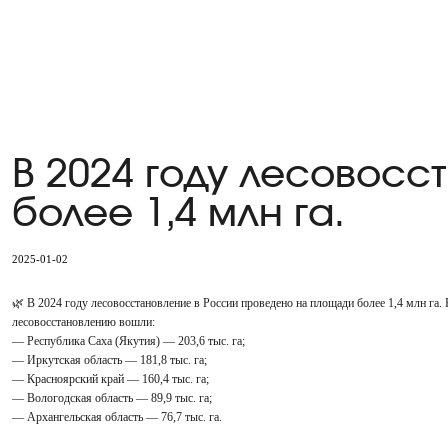
В 2024 году лесовос
более 1,4 млн га.
2025-01-02
🌿 В 2024 году лесовосстановление в России проведено на площади более 1,4 млн га.
лесовосстановлению вошли:
— Республика Саха (Якутия) — 203,6 тыс. га;
— Иркутская область — 181,8 тыс. га;
— Красноярский край — 160,4 тыс. га;
— Вологодская область — 89,9 тыс. га;
— Архангельская область — 76,7 тыс. га.