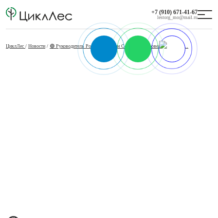
+7 (910) 671-41-67
lestorg_mo@mail.ru
ЦиклЛес
/
Новости
/
🟢 Руководитель Рослесхоза Иван Советников провел совещание…