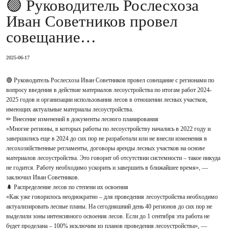
🟢 Руководитель Рослесхоза
Иван Советников провел
совещание…
2025-06-17
🟢 Руководитель Рослесхоза Иван Советников провел совещание с регионами по
вопросу введения в действие материалов лесоустройства по итогам работ 2024-
2025 годов и организации использования лесов в отношении лесных участков,
имеющих актуальные материалы лесоустройства.
✏ Внесение изменений в документы лесного планирования
«Многие регионы, в которых работы по лесоустройству начались в 2022 году и
завершились еще в 2024 до сих пор не разработали или не внесли изменения в
лесохозяйственные регламенты, договоры аренды лесных участков на основе
материалов лесоустройства. Это говорит об отсутствии системности – такое никуда
не годится. Работу необходимо ускорить и завершить в ближайшее время», —
заключил Иван Советников.
🌲 Распределение лесов по степени их освоения
«Как уже говорилось неоднократно – для проведения лесоустройства необходимо
актуализировать лесные планы. На сегодняшний день 40 регионов до сих пор не
выделили зоны интенсивного освоения лесов. Если до 1 сентября эта работа не
будет проделана – 100% исключим из планов проведения лесоустройства», —