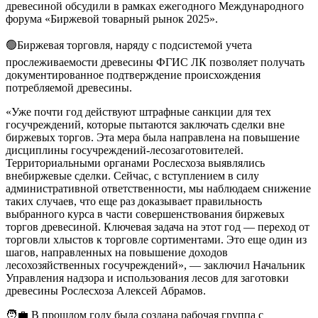
древесиной обсудили в рамках ежегодного Международного
форума «Биржевой товарный рынок 2025».
🟢Биржевая торговля, наряду с подсистемой учета
прослеживаемости древесины ФГИС ЛК позволяет получать
документированное подтверждение происхождения
потребляемой древесины.
«Уже почти год действуют штрафные санкции для тех
госучреждений, которые пытаются заключать сделки вне
биржевых торгов. Эта мера была направлена на повышение
дисциплины госучреждений-лесозаготовителей.
Территориальными органами Рослесхоза выявлялись
внебиржевые сделки. Сейчас, с вступлением в силу
административной ответственности, мы наблюдаем снижение
таких случаев, что еще раз доказывает правильность
выбранного курса в части совершенствования биржевых
торгов древесиной. Ключевая задача на этот год — переход от
торговли хлыстов к торговле сортиментами. Это еще один из
шагов, направленных на повышение доходов
лесохозяйственных госучреждений», — заключил Начальник
Управления надзора и использования лесов для заготовки
древесины Рослесхоза Алексей Абрамов.
🧑‍💼 В прошлом году была создана рабочая группа с