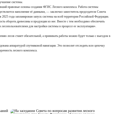
учшение системы.
вивший правовые основы создания ФГИС Лесного комплекса. Работа системы
ествляется наполнение её данными, — заключил заместитель председателя Совета
2025 года запланирован запуск системы на всей территории Российской Федерации.
ть оборота древесины и продукции из нее. Вместе с тем необходимо обеспечить
и лесопользователями для настройки системы в процессе ее эксплуатации».
ию лесов станет обязательной, а принимать работы можно будет только с выездом в
дована аппаратурой спутниковой навигации. Это позволит отследить всю цепочку
рачность лесного комплекса.