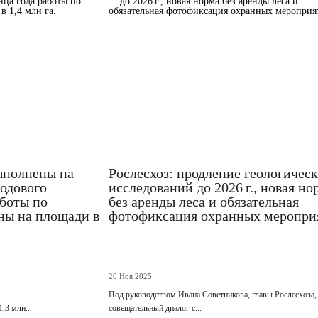
ыполнены на
Рослесхоз: продление геологичес
годового
исследований до 2026 г., новая но
аботы по
без аренды леса и обязательная
ны на площади в
фотофиксация охранных меропри
20 Ноя 2025
Под руководством Ивана Советникова, главы Рослесхоза
,3 млн...
совещательный диалог с...