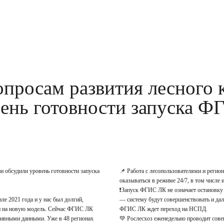
опросам развития лесного 
ень готовности запуска ФГ
и обсудили уровень готовности запуска
📌 Работа с лесопользователями и реги
оказываться в режиме 24/7, в том числе 
❗️Запуск ФГИС ЛК не означает остановку
ле 2021 года и у нас был долгий,
— систему будут совершенствовать и да
ти на новую модель. Сейчас ФГИС ЛК
ФГИС ЛК ждет переход на НСПД.
тивными данными. Уже в 48 регионах
💚 Рослесхоз еженедельно проводит сове