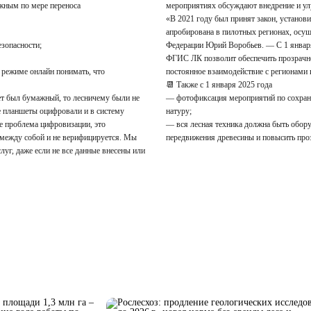
жным по мере переноса
мероприятиях обсуждают внедрение и ул
«В 2021 году был принят закон, устано
апробирована в пилотных регионах, осущ
езопасности;
Федерации Юрий Воробьев. — С 1 января 
ФГИС ЛК позволит обеспечить прозрачнос
в режиме онлайн понимать, что
постоянное взаимодействие с регионами 
📆 Также с 1 января 2025 года
т был бумажный, то лесничему были не
— фотофиксация мероприятий по сохранен
е планшеты оцифровали и в систему
натуру;
не проблема цифровизации, это
— вся лесная техника должна быть обору
 между собой и не верифицируется. Мы
передвижения древесины и повысить проз
луг, даже если не все данные внесены или