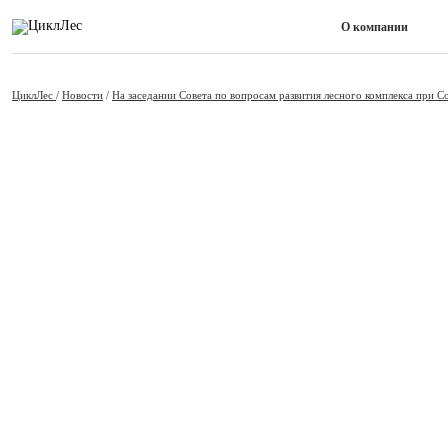
О компании
ЦиклЛес
/
Новости
/
На заседании Совета по вопросам развития лесного комплекса при С