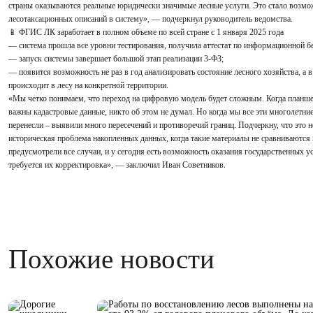
страны оказываются реальные юридически значимые лесные услуги. Это стало возмо
лесотаксационных описаний в систему», — подчеркнул руководитель ведомства.
📱 ФГИС ЛК заработает в полном объеме по всей стране с 1 января 2025 года
— система прошла все уровни тестирования, получила аттестат по информационной б
— запуск системы завершает большой этап реализации 3-ФЗ;
— появится возможность не раз в год анализировать состояние лесного хозяйства, а 
происходит в лесу на конкретной территории.
«Мы четко понимаем, что переход на цифровую модель будет сложным. Когда планше
важны кадастровые данные, никто об этом не думал. Но когда мы все эти многолетни
перенесли – выявили много пересечений и противоречий границ. Подчеркну, что это 
историческая проблема накопленных данных, когда такие материалы не сравниваются
предусмотрели все случаи, и у сегодня есть возможность оказания государственных ус
требуется их корректировка», — заключил Иван Советников.
Похожие новости