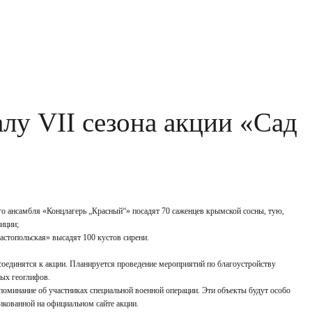
лу VII сезона акции «Сад
о ансамбля «Концлагерь „Красный“» посадят 70 саженцев крымской сосны, тую,
зиции;
астопольская» высадят 100 кустов сирени.
оединятся к акции. Планируется проведение мероприятий по благоустройству
ных геоглифов.
споминание об участниках специальной военной операции. Эти объекты будут особо
икованной на официальном сайте акции.