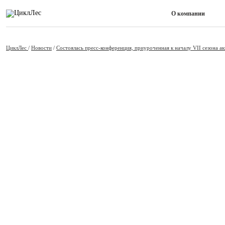
О компании
ЦиклЛес
/
Новости
/
Cостоялась пресс-конференция, приуроченная к началу VII сезона а