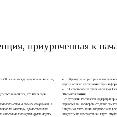
нция, приуроченная к нача
лу VII сезона международной акции «Сад
в Крыму на территории мемориальног
берёзу, а также кустарники спиреи и фор
в Севастополе на тропе «Большая Сев
ревьев в честь тех, кто пал в годы
Форматы акции
Все субъекты Российской Федерации прис
ники ведомства, а также специалисты
парковых зон и скверов, создание памят
: разводят саженцы, предоставляют
Отдельная часть акции направлена на во
 в посадках и консультируют других
выделены на интерактивной карте, опубл