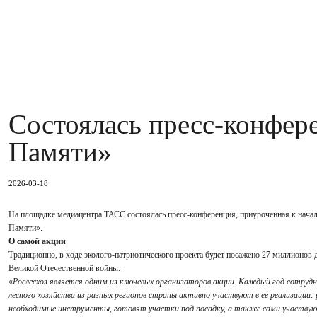
Cостоялась пресс-конфере
Памяти»
2026-03-18
На площадке медиацентра ТАСС состоялась пресс-конференция, приуроченная к нача
Памяти».
О самой акции
Традиционно, в ходе эколого-патриотического проекта будет посажено 27 миллионов де
Великой Отечественной войны.
«
Рослесхоз является одним из ключевых организаторов акции. Каждый год сотруд
лесного хозяйства из разных регионов страны активно участвуют в её реализации
необходимые инструменты, готовят участки под посадку, а также сами участвуют